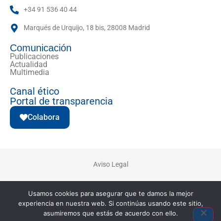
+34 91 536 40 44
Marqués de Urquijo, 18 bis, 28008 Madrid
Comunicación
Publicaciones
Actualidad
Multimedia
Canal ético
Portal de transparencia
Colabora
Aviso Legal
Usamos cookies para asegurar que te damos la mejor
Política de Privacidad
experiencia en nuestra web. Si continúas usando este sitio,
asumiremos que estás de acuerdo con ello.