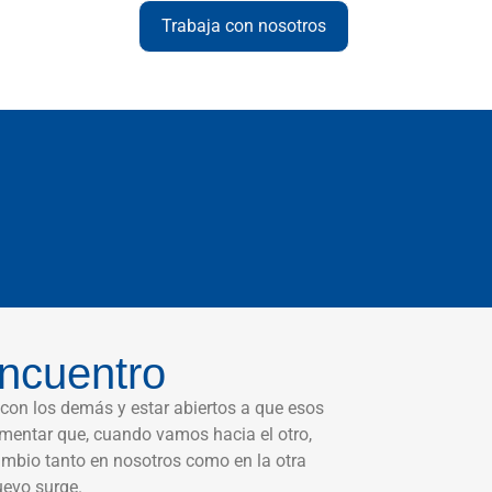
Trabaja con nosotros
ncuentro
con los demás y estar abiertos a que esos
mentar que, cuando vamos hacia el otro,
ambio tanto en nosotros como en la otra
uevo surge.