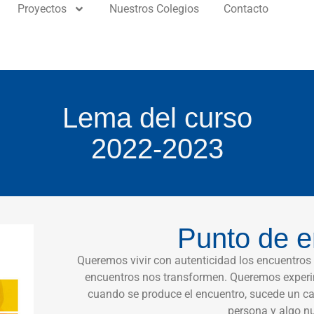
Proyectos
Nuestros Colegios
Contacto
Lema del curso
2022-2023
Punto de e
Queremos vivir con autenticidad los encuentros 
encuentros nos transformen. Queremos experi
cuando se produce el encuentro, sucede un c
persona y algo n