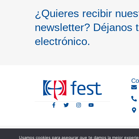
¿Quieres recibir nues
newsletter? Déjanos t
electrónico.
Co
Aviso Legal
Usamos cookies para asegurar que te damos la mejor experien