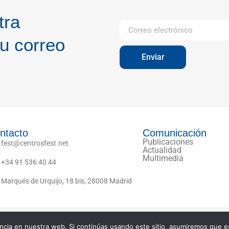
tra
u correo
Enviar
ntacto
Comunicación
Publicaciones
fest@centrosfest.net
Actualidad
Multimedia
+34 91 536 40 44
Marqués de Urquijo, 18 bis, 28008 Madrid
Política de Privacidad
cia en nuestra web. Si continúas usando este sitio, asumiremos que es