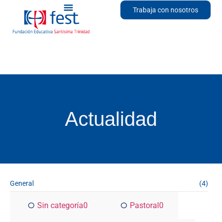
Trabaja con nosotros
Actualidad
General
(4)
Sin categoría
0
Pastoral
0