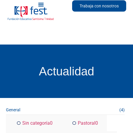
Trabaja con nosotros
Actualidad
General
(4)
Sin categoría
0
Pastoral
0